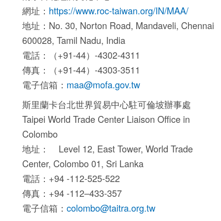
網址：
https://www.roc-taiwan.org/IN/MAA/
地址：No. 30, Norton Road, Mandaveli, Chennai
600028, Tamil Nadu, India
電話：（+91-44）-4302-4311
傳真：（+91-44）-4303-3511
電子信箱：
maa@mofa.gov.tw
斯里蘭卡台北世界貿易中心駐可倫坡辦事處
Taipei World Trade Center Liaison Office in
Colombo
地址： Level 12, East Tower, World Trade
Center, Colombo 01, Sri Lanka
電話：+94 -112-525-522
傳真：+94 -112–433-357
電子信箱：
colombo@taitra.org.tw