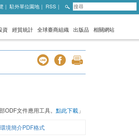
覽
｜
駐外單位園地
｜
RSS
｜
投資
經貿統計
全球臺商組織
出版品
相關網站
部ODF文件應用工具。
點此下載
」
環境簡介PDF格式