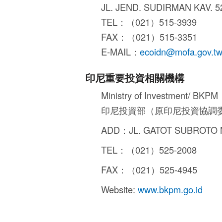
JL. JEND. SUDIRMAN KAV. 5
TEL：（021）515-3939
FAX：（021）515-3351
E-MAIL：
ecoidn@mofa.gov.t
印尼重要投資相關機構
Ministry of Investment/ BKPM
印尼投資部（原印尼投資協調委
ADD：JL. GATOT SUBROTO N
TEL：（021）525-2008
FAX：（021）525-4945
Website:
www.bkpm.go.id