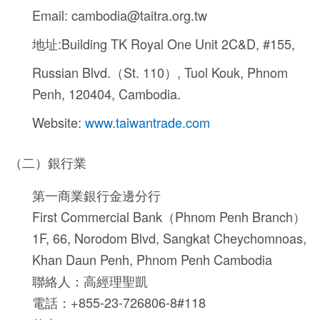
Email: cambodia@taitra.org.tw
地址:Building TK Royal One Unit 2C&D, #155,
Russian Blvd.（St. 110）, Tuol Kouk, Phnom
Penh, 120404, Cambodia.
Website:
www.taiwantrade.com
（二）銀行業
第一商業銀行金邊分行
First Commercial Bank（Phnom Penh Branch）
1F, 66, Norodom Blvd, Sangkat Cheychomnoas,
Khan Daun Penh, Phnom Penh Cambodia
聯絡人：高經理聖凱
電話：+855-23-726806-8#118