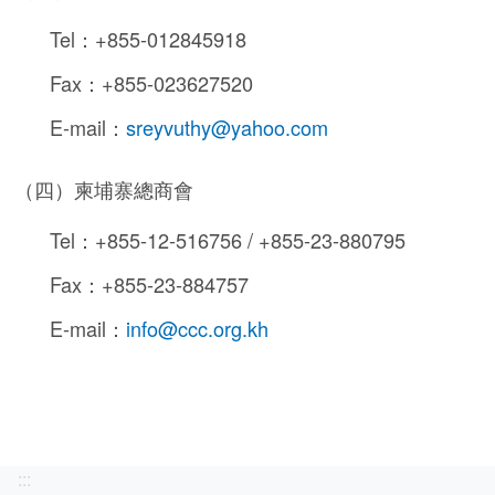
Tel：+855-012845918
Fax：+855-023627520
E-mail：
sreyvuthy@yahoo.com
（四）柬埔寨總商會
Tel：+855-12-516756 / +855-23-880795
Fax：+855-23-884757
E-mail：
info@ccc.org.kh
:::