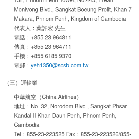
Monivong Blvd., Sangkat Boeung Prolit, Khan 7
Makara, Phnom Penh, Kingdom of Cambodia
代表人：葉許宏 先生
電話：+855 23 964811
傳真：+855 23 964711
手機：+855 6185 9370
電郵：
yeh1350@scsb.com.tw
（三）運輸業
中華航空（China Airlines）
地址：No. 32, Norodom Blvd., Sangkat Phsar
Kandal II Khan Daun Penh, Phnom Penh,
Cambodia
Tel：855-23-223525 Fax：855-23-223526/855-