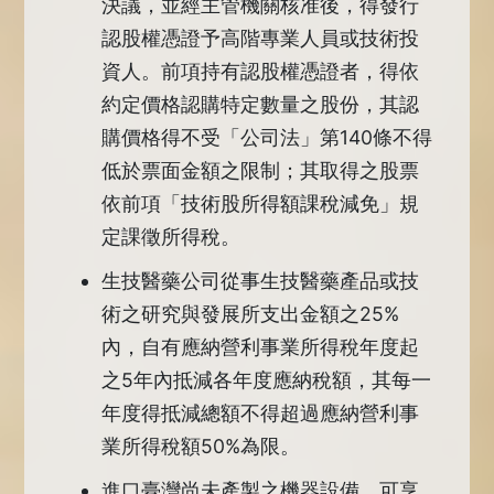
決議，並經主管機關核准後，得發行
認股權憑證予高階專業人員或技術投
資人。前項持有認股權憑證者，得依
約定價格認購特定數量之股份，其認
購價格得不受「公司法」第140條不得
低於票面金額之限制；其取得之股票
依前項「技術股所得額課稅減免」規
定課徵所得稅。
生技醫藥公司從事生技醫藥產品或技
術之研究與發展所支出金額之25%
內，自有應納營利事業所得稅年度起
之5年內抵減各年度應納稅額，其每一
年度得抵減總額不得超過應納營利事
業所得稅額50%為限。
進口臺灣尚未產製之機器設備，可享