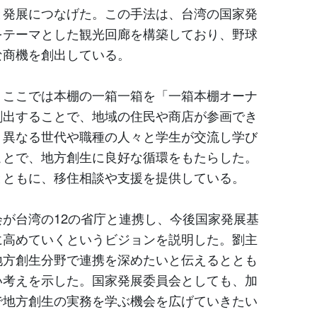
と発展につなげた。この手法は、台湾の国家発
をテーマとした観光回廊を構築しており、野球
な商機を創出している。
。ここでは本棚の一箱一箱を「一箱本棚オーナ
創出することで、地域の住民や商店が参画でき
、異なる世代や職種の人々と学生が交流し学び
ことで、地方創生に良好な循環をもたらした。
とともに、移住相談や支援を提供している。
が台湾の12の省庁と連携し、今後国家発展基
に高めていくというビジョンを説明した。劉主
地方創生分野で連携を深めたいと伝えるととも
い考えを示した。国家発展委員会としても、加
で地方創生の実務を学ぶ機会を広げていきたい