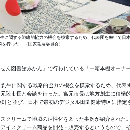
創生に関する戦略的協力の機会を模索するため、代表団を率いて日
談を行った。（国家発展委員会）
んせん図書館みかん」で行われている「一箱本棚オーナ
方創生に関する戦略的協力の機会を模索するため、代表
宮元陸市長と会談を行った。宮元市長は地方創生に積極
中央町と並び、日本で最初のデジタル田園健康特区に指定
イスクリームで地域の活性化を図った事例が紹介された
アイスクリーム商品を開発・販売するというもので、そ