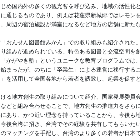
はじめ国内外の多くの観光客を呼び込み、地域の活性化
」に通じるものであり、例えば花蓮県新城郷ではレモン
は、周辺の宿泊施設が満室になるなど地方の店舗に新た
館「おんせん図書館みかん」での取り組みも紹介された
取り組みが進められている。特色ある図書と交流空間を
に「かがやき塾」というユニークな教育プログラムでは
で始まったが、のちに「卒業生」による運営に移行する
金」を活用して全国各地から若者を誘致し、起業を促す
ける地方創生の取り組みについて紹介。国家発展委員会
策などと組み合わせることで、地方創生の推進力をさら
係にあり、かつ近い理念を持っていることから、今後も
を今後台湾に招き、台湾でその経験を共有してもらいた
会のマッチングを手配し、台湾のより多くの若者が日本