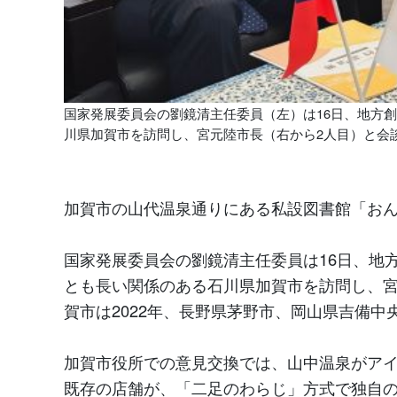
国家発展委員会の劉鏡清主任委員（左）は16日、地方
川県加賀市を訪問し、宮元陸市長（右から2人目）と会
加賀市の山代温泉通りにある私設図書館「お
国家発展委員会の劉鏡清主任委員は16日、地
とも長い関係のある石川県加賀市を訪問し、
賀市は2022年、長野県茅野市、岡山県吉備
加賀市役所での意見交換では、山中温泉がア
既存の店舗が、「二足のわらじ」方式で独自の