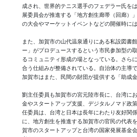
成され、世界的テニス選手のフェデラー氏を
展委員会が推進する「地方創生廊帯（回廊）
の大会やマーケットイベントなどの開催時に
また、加賀市の山代温泉通りにある私設図書
ー」がプロデュースするという市民参加型の
るコミュニティ形成の場となっている。さら
合う仕組みが整備されている。自治体の主導
加賀市はまた、民間の財団が提供する「助成
劉主任委員も加賀市の宮元陸市長に、台湾にお
金やスタートアップ支援、デジタルノマド政
任委員は、台湾と日本は長年にわたり友好関
に、地方創生を推進する加賀市の官民の代表
賀市のスタートアップと台湾の国家発展基金